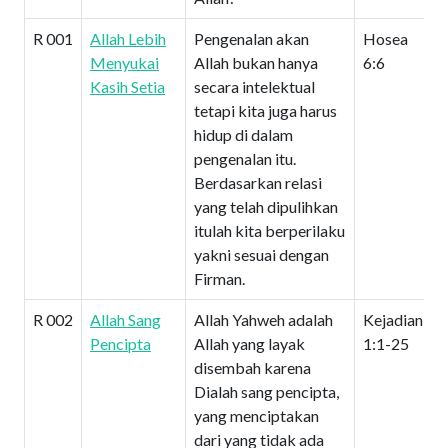
R 001
Allah Lebih
Pengenalan akan
Hosea
Menyukai
Allah bukan hanya
6:6
Kasih Setia
secara intelektual
tetapi kita juga harus
hidup di dalam
pengenalan itu.
Berdasarkan relasi
yang telah dipulihkan
itulah kita berperilaku
yakni sesuai dengan
Firman.
R 002
Allah Sang
Allah Yahweh adalah
Kejadian
Pencipta
Allah yang layak
1:1-25
disembah karena
Dialah sang pencipta,
yang menciptakan
dari yang tidak ada