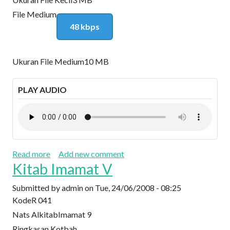
File Medium
48 kbps
Ukuran File Medium
10 MB
PLAY AUDIO
about Kitab Imamat VI: Kamu Harus Hidup Tidak
Read more
Add new comment
Kitab Imamat V
Submitted by
admin
on
Tue, 24/06/2008 - 08:25
Kode
R 041
Nats Alkitab
Imamat 9
Ringkasan Kotbah