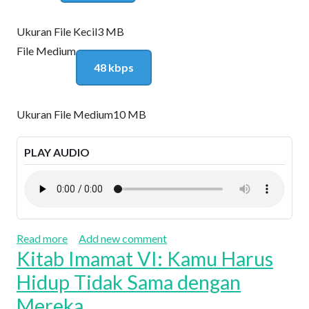
Ukuran File Kecil
3 MB
File Medium
48 kbps
Ukuran File Medium
10 MB
PLAY AUDIO
about Kitab Imamat VII: Kuduslah Engkau Karena 
Read more
Add new comment
Kitab Imamat VI: Kamu Harus
Hidup Tidak Sama dengan
Mereka