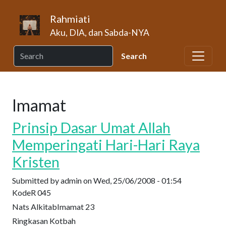
Skip to main content
Rahmiati
Aku, DIA, dan Sabda-NYA
Imamat
Prinsip Dasar Umat Allah
Memperingati Hari-Hari Raya
Kristen
Submitted by
admin
on
Wed, 25/06/2008 - 01:54
Kode
R 045
Nats Alkitab
Imamat 23
Ringkasan Kotbah