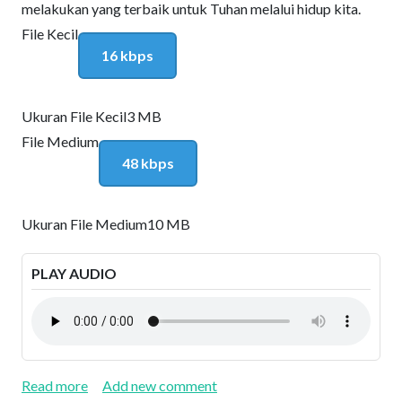
melakukan yang terbaik untuk Tuhan melalui hidup kita.
File Kecil
16 kbps
Ukuran File Kecil
3 MB
File Medium
48 kbps
Ukuran File Medium
10 MB
PLAY AUDIO
about Kitab Imamat III
Read more
Add new comment