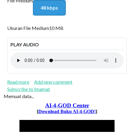
File Medium
48 kbps
Ukuran File Medium
10 MB
PLAY AUDIO
about Kitab Imamat I
Read more
Add new comment
Subscribe to Imamat
Memuat data...