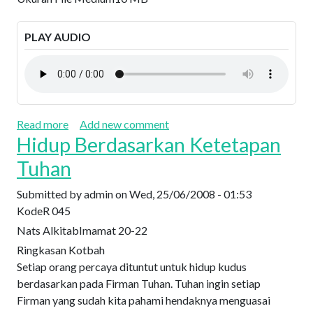
PLAY AUDIO
about Prinsip Dasar Umat Allah Memperingati Hari
Read more
Add new comment
Hidup Berdasarkan Ketetapan
Tuhan
Submitted by
admin
on
Wed, 25/06/2008 - 01:53
Kode
R 045
Nats Alkitab
Imamat 20-22
Ringkasan Kotbah
Setiap orang percaya dituntut untuk hidup kudus
berdasarkan pada Firman Tuhan. Tuhan ingin setiap
Firman yang sudah kita pahami hendaknya menguasai