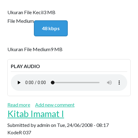
Ukuran File Kecil
3 MB
File Medium
48 kbps
Ukuran File Medium
9 MB
PLAY AUDIO
about Kitab Imamat II
Read more
Add new comment
Kitab Imamat I
Submitted by
admin
on
Tue, 24/06/2008 - 08:17
Kode
R 037