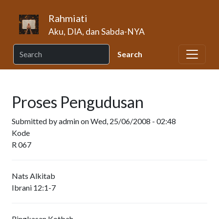
Skip to main content
Rahmiati
Aku, DIA, dan Sabda-NYA
Proses Pengudusan
Submitted by
admin
on
Wed, 25/06/2008 - 02:48
Kode
R 067
Nats Alkitab
Ibrani 12:1-7
Ringkasan Kotbah