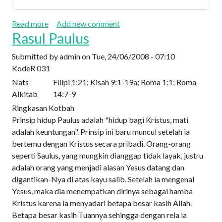
Play
Mute
Settings
Downlo
about Di Mana Hartamu Berada di Situ Hatimu Be
Read more
Add new comment
Rasul Paulus
Submitted by
admin
on
Tue, 24/06/2008 - 07:10
Kode
R 031
Nats
Filipi 1:21; Kisah 9:1-19a; Roma 1:1; Roma
Alkitab
14:7-9
Ringkasan Kotbah
Prinsip hidup Paulus adalah "hidup bagi Kristus, mati
adalah keuntungan". Prinsip ini baru muncul setelah ia
bertemu dengan Kristus secara pribadi. Orang-orang
seperti Saulus, yang mungkin dianggap tidak layak, justru
adalah orang yang menjadi alasan Yesus datang dan
digantikan-Nya di atas kayu salib. Setelah ia mengenal
Yesus, maka dia menempatkan dirinya sebagai hamba
Kristus karena ia menyadari betapa besar kasih Allah.
Betapa besar kasih Tuannya sehingga dengan rela ia