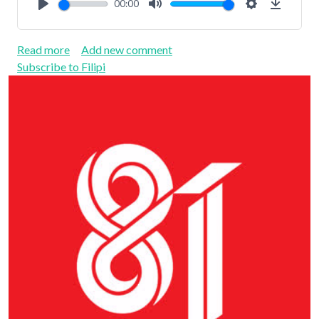
00:00
Play
Mute
Settings
Downlo
about Rasul Paulus
Read more
Add new comment
Subscribe to Filipi