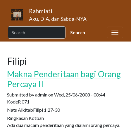
Skip to main content
Rahmiati
Aku, DIA, dan Sabda-NYA
Filipi
Makna Penderitaan bagi Orang
Percaya II
Submitted by
admin
on
Wed, 25/06/2008 - 08:44
Kode
R 071
Nats Alkitab
Filipi 1:27-30
Ringkasan Kotbah
Ada dua macam penderitaan yang dialami orang percaya.