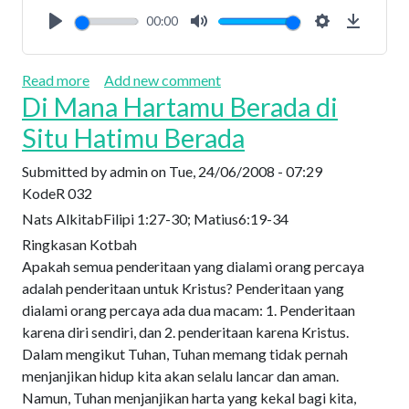
00:00
Play
Mute
Settings
Downlo
about Makna Penderitaan bagi Orang Percaya II
Read more
Add new comment
Di Mana Hartamu Berada di
Situ Hatimu Berada
Submitted by
admin
on
Tue, 24/06/2008 - 07:29
Kode
R 032
Nats Alkitab
Filipi 1:27-30; Matius6:19-34
Ringkasan Kotbah
Apakah semua penderitaan yang dialami orang percaya
adalah penderitaan untuk Kristus? Penderitaan yang
dialami orang percaya ada dua macam: 1. Penderitaan
karena diri sendiri, dan 2. penderitaan karena Kristus.
Dalam mengikut Tuhan, Tuhan memang tidak pernah
menjanjikan hidup kita akan selalu lancar dan aman.
Namun, Tuhan menjanjikan harta yang kekal bagi kita,