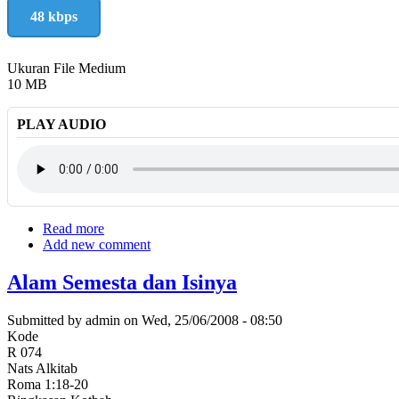
48 kbps
Ukuran File Medium
10 MB
PLAY AUDIO
Read more
about
Add new comment
Apa
Artinya
pada
Alam Semesta dan Isinya
Saat
Allah
Submitted by
admin
on
Wed, 25/06/2008 - 08:50
Mengatakan,
Kode
"Jangan
R 074
ada
Nats Alkitab
…."
Roma 1:18-20