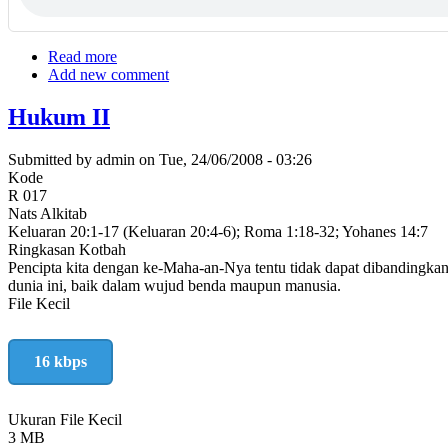
Read more
about
Add new comment
Hukum
IV
Hukum II
Submitted by
admin
on
Tue, 24/06/2008 - 03:26
Kode
R 017
Nats Alkitab
Keluaran 20:1-17 (Keluaran 20:4-6); Roma 1:18-32; Yohanes 14:7
Ringkasan Kotbah
Pencipta kita dengan ke-Maha-an-Nya tentu tidak dapat dibandingkan
dunia ini, baik dalam wujud benda maupun manusia.
File Kecil
16 kbps
Ukuran File Kecil
3 MB