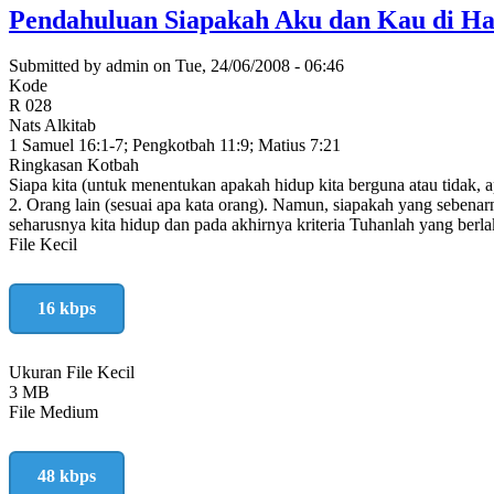
dan
Pendahuluan Siapakah Aku dan Kau di H
Isinya
Submitted by
admin
on
Tue, 24/06/2008 - 06:46
Kode
R 028
Nats Alkitab
1 Samuel 16:1-7; Pengkotbah 11:9; Matius 7:21
Ringkasan Kotbah
Siapa kita (untuk menentukan apakah hidup kita berguna atau tidak, apa
2. Orang lain (sesuai apa kata orang). Namun, siapakah yang sebenarn
seharusnya kita hidup dan pada akhirnya kriteria Tuhanlah yang berla
File Kecil
16 kbps
Ukuran File Kecil
3 MB
File Medium
48 kbps