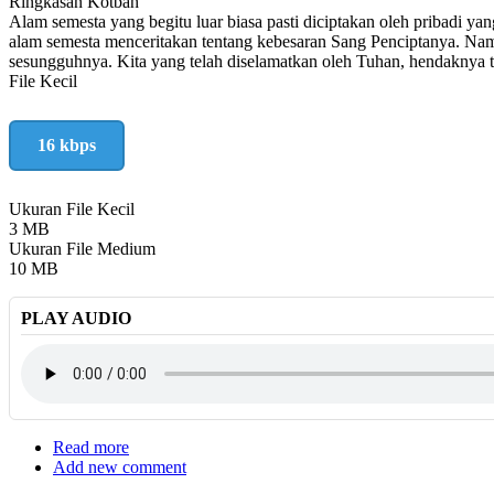
Ringkasan Kotbah
Alam semesta yang begitu luar biasa pasti diciptakan oleh pribadi yan
alam semesta menceritakan tentang kebesaran Sang Penciptanya. Namu
sesungguhnya. Kita yang telah diselamatkan oleh Tuhan, hendaknya 
File Kecil
16 kbps
Ukuran File Kecil
3 MB
Ukuran File Medium
10 MB
PLAY AUDIO
Read more
about
Add new comment
Alam
Semesta