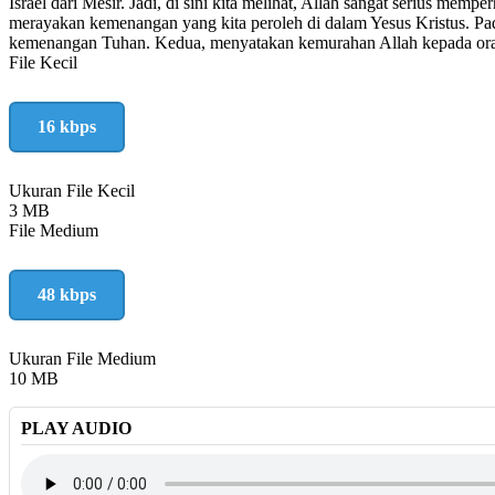
Israel dari Mesir. Jadi, di sini kita melihat, Allah sangat serius me
merayakan kemenangan yang kita peroleh di dalam Yesus Kristus. Pad
kemenangan Tuhan. Kedua, menyatakan kemurahan Allah kepada orang
File Kecil
16 kbps
Ukuran File Kecil
3 MB
File Medium
48 kbps
Ukuran File Medium
10 MB
PLAY AUDIO