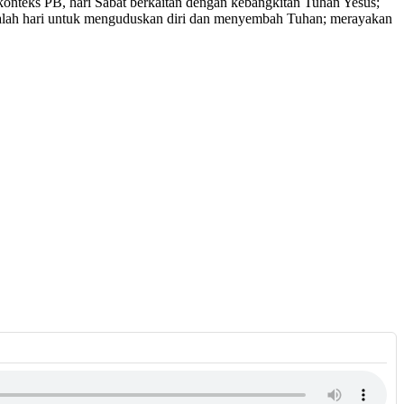
am konteks PB, hari Sabat berkaitan dengan kebangkitan Tuhan Yesus;
 adalah hari untuk menguduskan diri dan menyembah Tuhan; merayakan