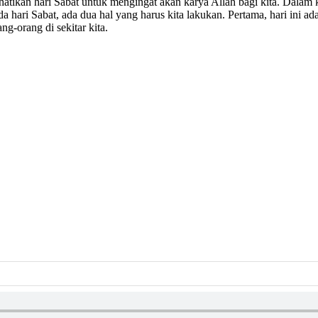
mperhatikan hari Sabat untuk mengingat akan karya Allah bagi kita. Dal
a hari Sabat, ada dua hal yang harus kita lakukan. Pertama, hari ini
-orang di sekitar kita.