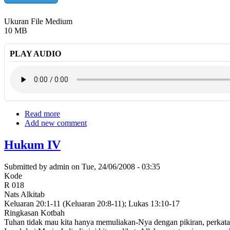
Ukuran File Medium
10 MB
PLAY AUDIO
Read more
about
Add new comment
Pendahuluan
Siapakah
Aku
Hukum IV
dan
Kau
Submitted by
admin
on
Tue, 24/06/2008 - 03:35
di
Kode
Hadapan
R 018
Tuhan?
Nats Alkitab
Keluaran 20:1-11 (Keluaran 20:8-11); Lukas 13:10-17
Ringkasan Kotbah
Tuhan tidak mau kita hanya memuliakan-Nya dengan pikiran, perkataa